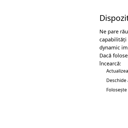
Dispozi
Ne pare rău
capabilităț
dynamic imp
Dacă folose
încearcă:
Actualizea
Deschide 
Folosește 