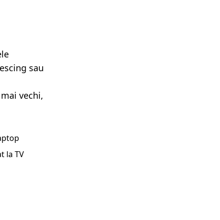
ele
lescing sau
 mai vechi,
laptop
t la TV