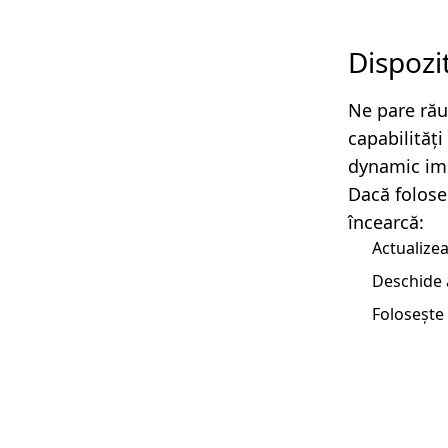
Dispozi
Ne pare rău
capabilităț
dynamic imp
Dacă folose
încearcă:
Actualizea
Deschide 
Folosește 