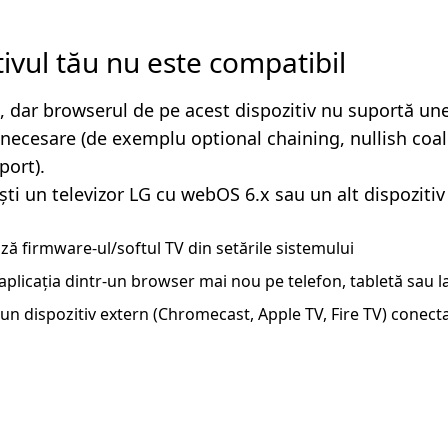
tivul tău nu este compatibil
, dar browserul de pe acest dispozitiv nu suportă un
i necesare (de exemplu optional chaining, nullish coa
ort).
ști un televizor LG cu webOS 6.x sau un alt dispozitiv
ză firmware-ul/softul TV din setările sistemului
aplicația dintr-un browser mai nou pe telefon, tabletă sau 
un dispozitiv extern (Chromecast, Apple TV, Fire TV) conecta