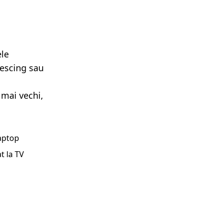
ele
lescing sau
 mai vechi,
laptop
t la TV