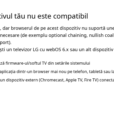
tivul tău nu este compatibil
, dar browserul de pe acest dispozitiv nu suportă un
i necesare (de exemplu optional chaining, nullish coa
ort).
ști un televizor LG cu webOS 6.x sau un alt dispozitiv
ză firmware-ul/softul TV din setările sistemului
aplicația dintr-un browser mai nou pe telefon, tabletă sau 
un dispozitiv extern (Chromecast, Apple TV, Fire TV) conecta