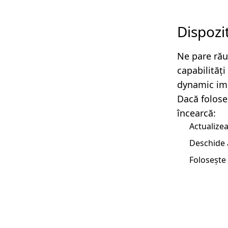
Dispozi
Ne pare rău
capabilităț
dynamic imp
Dacă folose
încearcă:
Actualizea
Deschide 
Folosește 