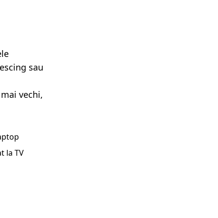
ele
lescing sau
 mai vechi,
laptop
t la TV