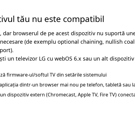
tivul tău nu este compatibil
, dar browserul de pe acest dispozitiv nu suportă un
i necesare (de exemplu optional chaining, nullish coa
ort).
ști un televizor LG cu webOS 6.x sau un alt dispozitiv
ză firmware-ul/softul TV din setările sistemului
aplicația dintr-un browser mai nou pe telefon, tabletă sau 
un dispozitiv extern (Chromecast, Apple TV, Fire TV) conecta