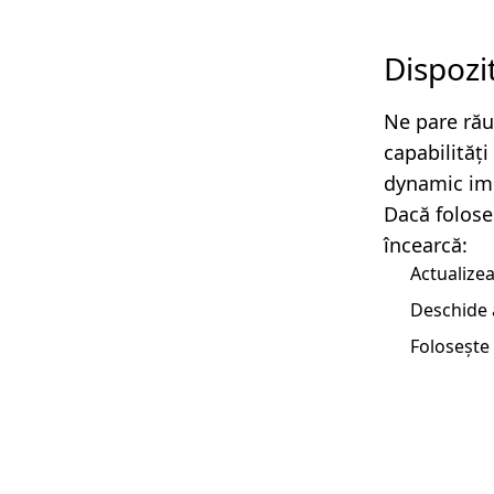
Dispozi
Ne pare rău
capabilităț
dynamic imp
Dacă folose
încearcă:
Actualizea
Deschide 
Folosește 