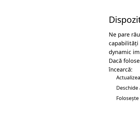
Dispozi
Ne pare rău
capabilităț
dynamic imp
Dacă folose
încearcă:
Actualizea
Deschide 
Folosește 