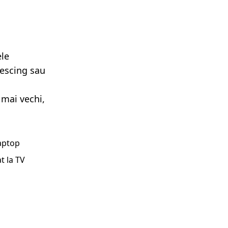
ele
lescing sau
 mai vechi,
laptop
t la TV