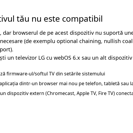
tivul tău nu este compatibil
, dar browserul de pe acest dispozitiv nu suportă un
i necesare (de exemplu optional chaining, nullish coa
ort).
ști un televizor LG cu webOS 6.x sau un alt dispozitiv
ză firmware-ul/softul TV din setările sistemului
aplicația dintr-un browser mai nou pe telefon, tabletă sau 
un dispozitiv extern (Chromecast, Apple TV, Fire TV) conecta