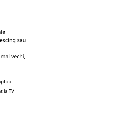
ele
lescing sau
 mai vechi,
laptop
t la TV