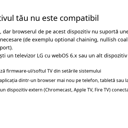
tivul tău nu este compatibil
, dar browserul de pe acest dispozitiv nu suportă un
i necesare (de exemplu optional chaining, nullish coa
ort).
ști un televizor LG cu webOS 6.x sau un alt dispozitiv
ză firmware-ul/softul TV din setările sistemului
aplicația dintr-un browser mai nou pe telefon, tabletă sau 
un dispozitiv extern (Chromecast, Apple TV, Fire TV) conecta