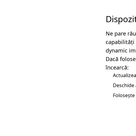
Dispozi
Ne pare rău
capabilităț
dynamic imp
Dacă folose
încearcă:
Actualizea
Deschide 
Folosește 