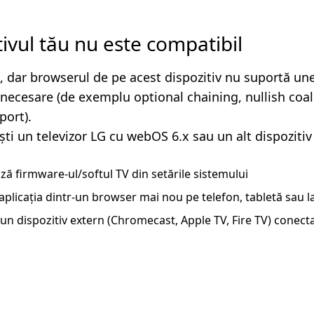
tivul tău nu este compatibil
, dar browserul de pe acest dispozitiv nu suportă un
i necesare (de exemplu optional chaining, nullish coa
ort).
ști un televizor LG cu webOS 6.x sau un alt dispozitiv
ză firmware-ul/softul TV din setările sistemului
aplicația dintr-un browser mai nou pe telefon, tabletă sau 
un dispozitiv extern (Chromecast, Apple TV, Fire TV) conecta