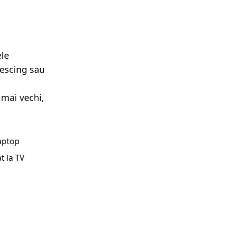
ele
lescing sau
 mai vechi,
laptop
t la TV