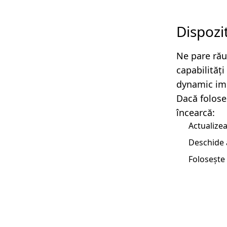
Dispozi
Ne pare rău
capabilităț
dynamic imp
Dacă folose
încearcă:
Actualizea
Deschide 
Folosește 