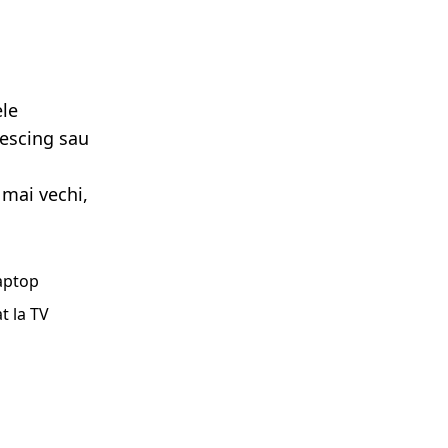
ele
lescing sau
 mai vechi,
laptop
t la TV