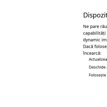
Dispozi
Ne pare rău
capabilităț
dynamic imp
Dacă folose
încearcă:
Actualizea
Deschide 
Folosește 