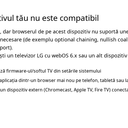
tivul tău nu este compatibil
, dar browserul de pe acest dispozitiv nu suportă un
i necesare (de exemplu optional chaining, nullish coa
ort).
ști un televizor LG cu webOS 6.x sau un alt dispozitiv
ză firmware-ul/softul TV din setările sistemului
aplicația dintr-un browser mai nou pe telefon, tabletă sau 
un dispozitiv extern (Chromecast, Apple TV, Fire TV) conecta