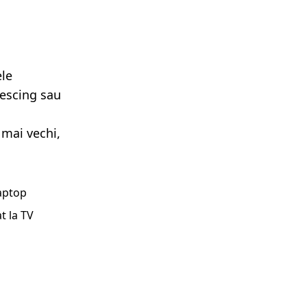
ele
lescing sau
 mai vechi,
laptop
t la TV