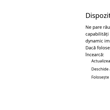
Dispozi
Ne pare rău
capabilităț
dynamic imp
Dacă folose
încearcă:
Actualizea
Deschide 
Folosește 