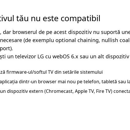
tivul tău nu este compatibil
, dar browserul de pe acest dispozitiv nu suportă un
i necesare (de exemplu optional chaining, nullish coa
ort).
ști un televizor LG cu webOS 6.x sau un alt dispozitiv
ză firmware-ul/softul TV din setările sistemului
aplicația dintr-un browser mai nou pe telefon, tabletă sau 
un dispozitiv extern (Chromecast, Apple TV, Fire TV) conecta