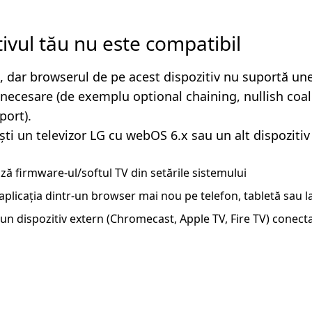
tivul tău nu este compatibil
, dar browserul de pe acest dispozitiv nu suportă un
i necesare (de exemplu optional chaining, nullish coa
ort).
ști un televizor LG cu webOS 6.x sau un alt dispozitiv
ză firmware-ul/softul TV din setările sistemului
aplicația dintr-un browser mai nou pe telefon, tabletă sau 
un dispozitiv extern (Chromecast, Apple TV, Fire TV) conecta