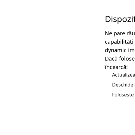
Dispozi
Ne pare rău
capabilităț
dynamic imp
Dacă folose
încearcă:
Actualizea
Deschide 
Folosește 