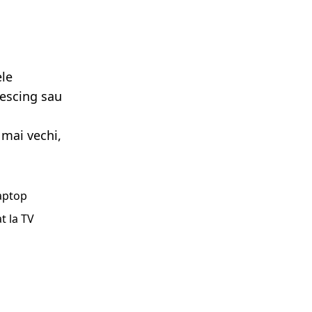
ele
lescing sau
 mai vechi,
laptop
t la TV