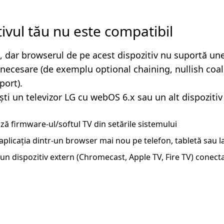
tivul tău nu este compatibil
, dar browserul de pe acest dispozitiv nu suportă un
i necesare (de exemplu optional chaining, nullish coa
ort).
ști un televizor LG cu webOS 6.x sau un alt dispozitiv
ză firmware-ul/softul TV din setările sistemului
aplicația dintr-un browser mai nou pe telefon, tabletă sau 
un dispozitiv extern (Chromecast, Apple TV, Fire TV) conecta