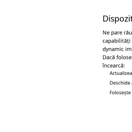
Dispozi
Ne pare rău
capabilităț
dynamic imp
Dacă folose
încearcă:
Actualizea
Deschide 
Folosește 