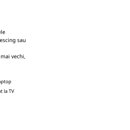
ele
lescing sau
 mai vechi,
laptop
t la TV