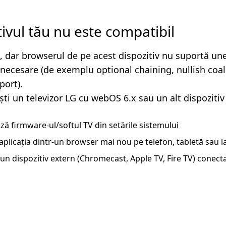
tivul tău nu este compatibil
, dar browserul de pe acest dispozitiv nu suportă un
i necesare (de exemplu optional chaining, nullish coa
ort).
ști un televizor LG cu webOS 6.x sau un alt dispozitiv
ză firmware-ul/softul TV din setările sistemului
aplicația dintr-un browser mai nou pe telefon, tabletă sau 
un dispozitiv extern (Chromecast, Apple TV, Fire TV) conecta