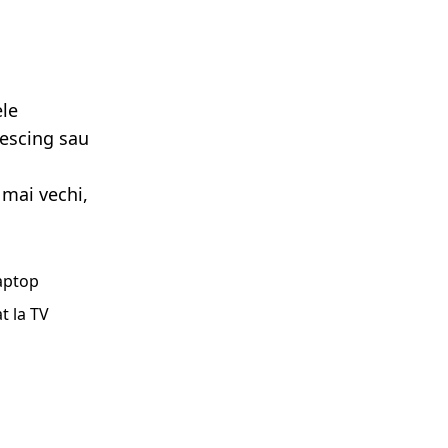
ele
lescing sau
 mai vechi,
laptop
t la TV