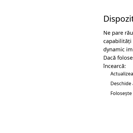
Dispozi
Ne pare rău
capabilităț
dynamic imp
Dacă folose
încearcă:
Actualizea
Deschide 
Folosește 