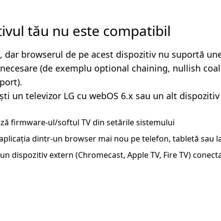
tivul tău nu este compatibil
, dar browserul de pe acest dispozitiv nu suportă un
i necesare (de exemplu optional chaining, nullish coa
ort).
ști un televizor LG cu webOS 6.x sau un alt dispozitiv
ză firmware-ul/softul TV din setările sistemului
aplicația dintr-un browser mai nou pe telefon, tabletă sau 
un dispozitiv extern (Chromecast, Apple TV, Fire TV) conecta