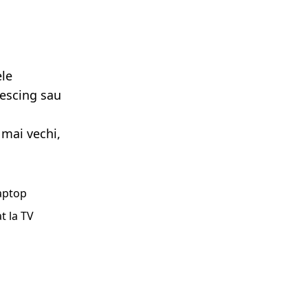
ele
lescing sau
 mai vechi,
laptop
t la TV