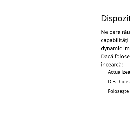
Dispozi
Ne pare rău
capabilităț
dynamic imp
Dacă folose
încearcă:
Actualizea
Deschide 
Folosește 