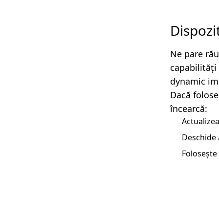
Dispozi
Ne pare rău
capabilităț
dynamic imp
Dacă folose
încearcă:
Actualizea
Deschide 
Folosește 