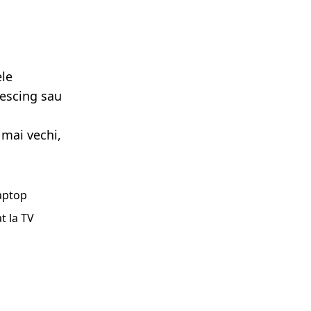
ele
lescing sau
 mai vechi,
laptop
t la TV