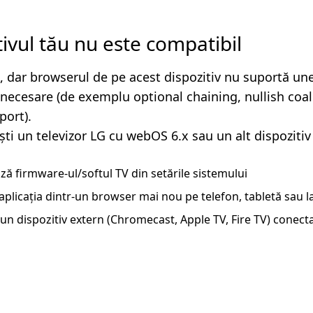
tivul tău nu este compatibil
, dar browserul de pe acest dispozitiv nu suportă un
i necesare (de exemplu optional chaining, nullish coa
ort).
ști un televizor LG cu webOS 6.x sau un alt dispozitiv
ză firmware-ul/softul TV din setările sistemului
aplicația dintr-un browser mai nou pe telefon, tabletă sau 
un dispozitiv extern (Chromecast, Apple TV, Fire TV) conecta