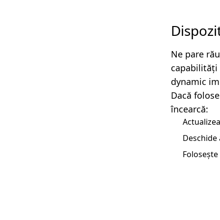
Dispozi
Ne pare rău
capabilităț
dynamic imp
Dacă folose
încearcă:
Actualizea
Deschide 
Folosește 