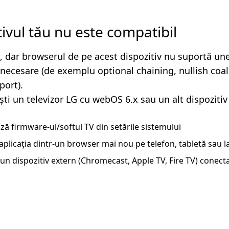
tivul tău nu este compatibil
, dar browserul de pe acest dispozitiv nu suportă un
i necesare (de exemplu optional chaining, nullish coa
ort).
ști un televizor LG cu webOS 6.x sau un alt dispozitiv
ză firmware-ul/softul TV din setările sistemului
aplicația dintr-un browser mai nou pe telefon, tabletă sau 
un dispozitiv extern (Chromecast, Apple TV, Fire TV) conecta