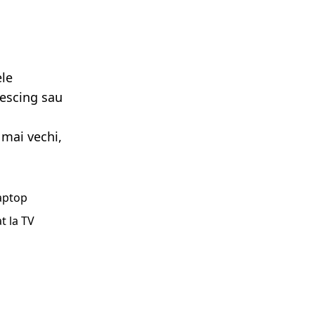
ele
lescing sau
 mai vechi,
laptop
t la TV