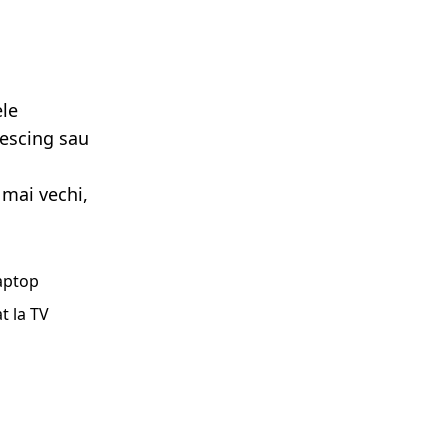
ele
lescing sau
 mai vechi,
laptop
t la TV