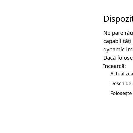
Dispozi
Ne pare rău
capabilităț
dynamic imp
Dacă folose
încearcă:
Actualizea
Deschide 
Folosește 