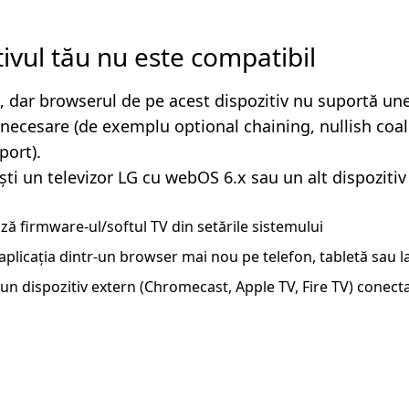
tivul tău nu este compatibil
, dar browserul de pe acest dispozitiv nu suportă un
i necesare (de exemplu optional chaining, nullish coa
ort).
ști un televizor LG cu webOS 6.x sau un alt dispozitiv
ză firmware-ul/softul TV din setările sistemului
aplicația dintr-un browser mai nou pe telefon, tabletă sau 
un dispozitiv extern (Chromecast, Apple TV, Fire TV) conecta