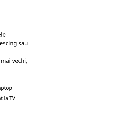
ele
lescing sau
 mai vechi,
laptop
t la TV