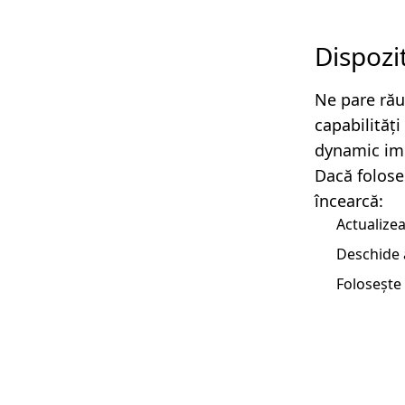
Dispozi
Ne pare rău
capabilităț
dynamic imp
Dacă folose
încearcă:
Actualizea
Deschide 
Folosește 