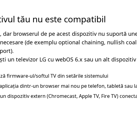
tivul tău nu este compatibil
, dar browserul de pe acest dispozitiv nu suportă un
i necesare (de exemplu optional chaining, nullish coa
ort).
ști un televizor LG cu webOS 6.x sau un alt dispozitiv
ză firmware-ul/softul TV din setările sistemului
aplicația dintr-un browser mai nou pe telefon, tabletă sau 
un dispozitiv extern (Chromecast, Apple TV, Fire TV) conecta