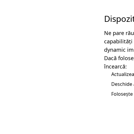
Dispozi
Ne pare rău
capabilităț
dynamic imp
Dacă folose
încearcă:
Actualizea
Deschide 
Folosește 