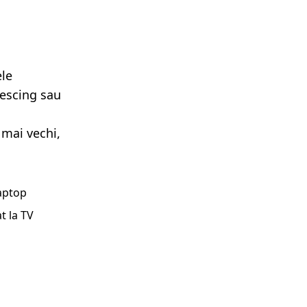
ele
lescing sau
 mai vechi,
laptop
t la TV